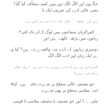
جگہوں اور الگ الگ دور میں کیسےمتعاّف کیا گیا؟
یعنی عالی ادب کی تعریف ایک نا
ہو کر نقطہٴ نظر کے ساتھ بدلتی ہے۔
۴۔ کثیرالزبان سماجوں میں لوگ کہاں تک کئی
زبانوں میں پڑھتے لکھتے ہیں اور
دوسری زبانوں کے ادب سے واقف رہتے ہیں؟ کیا وہ
ہر ایک زبان اور ادب الگ الگ
کسوٹی پر پرکھتے ہیں، یا سب پر ایک نظر
رکھتے ہیں؟
۵۔ جو تصنیف عالی سطح پر شہرت یافتہ ہیں، کیا
اسے مقامی سطح پر بھی شہرت
ملی ہے؟ اور جو تصنیف یا مصنف مقامی یا قومی