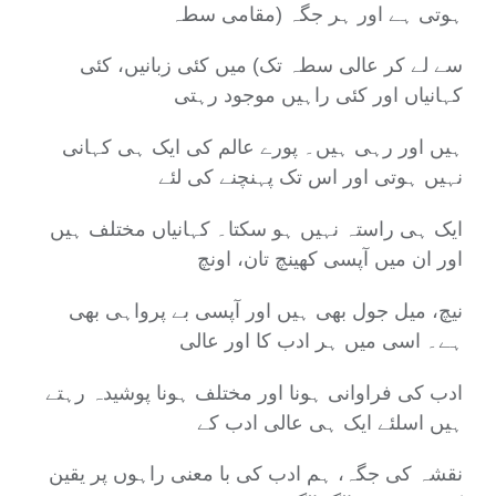
ہوتی ہے اور ہر جگہ (مقامی سطہ
سے لے کر عالی سطہ تک) میں کئی زبانیں، کئی
کہانیاں اور کئی راہیں موجود رہتی
ہیں اور رہی ہیں۔ پورے عالم کی ایک ہی کہانی
نہیں ہوتی اور اس تک پہنچنے کی لئے
ایک ہی راستہ نہیں ہو سکتا۔ کہانیاں مختلف ہیں
اور ان میں آپسی کھینچ تان، اونچ
نیچ، میل جول بھی ہیں اور آپسی بے پرواہی بھی
ہے۔ اسی میں ہر ادب کا اور عالی
ادب کی فراوانی ہونا اور مختلف ہونا پوشیدہ رہتے
ہیں اسلئے ایک ہی عالی ادب کے
نقشہ کی جگہ، ہم ادب کی با معنی راہوں پر یقین