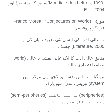
سابق کے سٹینفرڈ اور(Mondiale des Lettres, 1999,
E. tr. 2004
Franco Moretti, “Conjectures on World) مورٹی
فرانکو پروفیسر
نے عالی ادب کی ایسی نئی تعریف بیان کی ہے
جسکے (Literature, 2000
world) متابق عالی ادب کا ایک عالی نقشہ یا عالی
نظام/ اقتصادی حالت
بن گیا ہے۔ اس نقشہ پر کچھ ہی مرکز ہیں—
پیریس، لندن، نئیو یارک (system
(semi-peripheries) یا نیم ہاشیہ (peripheries)
وغیرہ، باقی جگہیں ہاشیہ