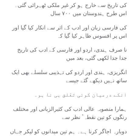
کی تاریخ سے خارج ہو کر غیر ملکی ٹھہرائی گئی۔
اس طرح ہندوستان میں ۷۰۰ سال
کی فارسی زبان اور ادب کے اثر سے انکار کیا گیا اور
اس پر افسوس ظاہر کیا گیا کہ
نا صرف ہندی، اردو اور فارسی کے ادب کی تاریخ
جدا جدا لکھی گئی، بعد میں
انگریزی، ہندی اور اردو کی تہذیبی سلسلے بھی ایک
ساتھ نہیں دیکھے گئے جیسے
انکے درمیان کوئی تعّلق ہی نا ہو۔
ہمارا منصوبہ عالی ادب کی کثیرالزبانی اور مختلف
رنگوں کو تین نقطہٴ نظر سے
دوبارہ اجاگر کرنا ہے۔ ہم تین میدانوں کو لیکر جہاں