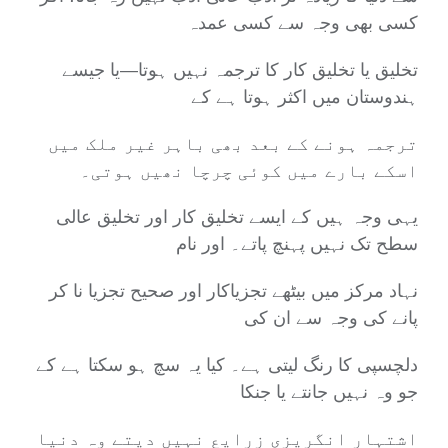
کسی بھی وجہ سے کسی عمدہ
تخلیق یا تخلیق کار کا ترجمہ نہیں ہوتا—یا جیسے
ہندوستان میں اکثر ہوتا ہے کے
ترجمہ ہونے کے بعد بھی باہر غیر ملک میں
اسکے بارے میں کوئی چرچا نھیں ہوتی۔
یہی وجہ ہیں کے ایسے تخلیق کار اور تخلیق عالی
سطح تک نہیں پہنچ پاتے۔ اور نام
نہاد مرکز میں بیٹھے تجزیاکار اور صحیح تجزیا نا کر
پانے کی وجہ سے ان کی
دلچسپی کا رنگ لیتی ہے۔ کیا یہ سچ ہو سکتا ہے کے
جو وہ نہیں جانتے یا جنکا
اشتہار انگریزی زرایع نہیں دیتے وہ دنیا