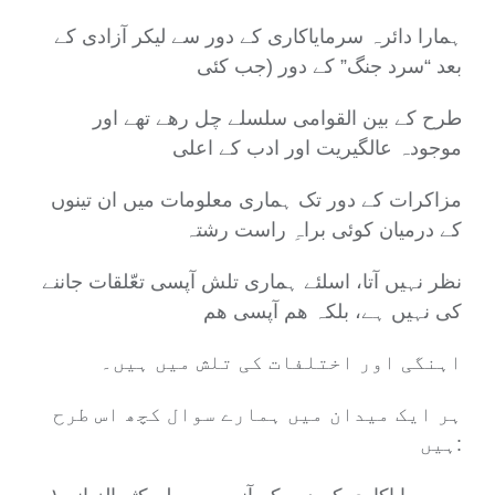
ہمارا دائرہ سرمایاکاری کے دور سے لیکر آزادی کے
بعد “سرد جنگ” کے دور (جب کئی
طرح کے بین القوامی سلسلے چل رھے تھے اور
موجودہ عالگیریت اور ادب کے اعلی
مزاکرات کے دور تک ہماری معلومات میں ان تینوں
کے درمیان کوئی براہِ راست رشتہ
نظر نہیں آتا، اسلئے ہماری تلش آپسی تعّلقات جاننے
کی نہیں ہے، بلکہ ھم آپسی ھم
اہنگی اور اختلفات کی تلش میں ہیں۔
ہر ایک میدان میں ہمارے سوال کچھ اس طرح
ہیں: