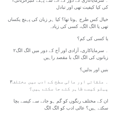
۱۔ سرمایاکاری کے دور کے آنے سے پہلے کثیرالزبانی
کی کیا کیفیت تھی اور تبادل
خیال کس طرح ہوتا تھا؟ کیا ہر زبان کی پہنچ یکساں
تھی یا الگ الگ، کسی کی زیادہ
یا کسی کی کم؟
۲۔ سرمایاکاری، آزادی اور آج کے دور میں الگ الگ
زبانوں کی الگ الگ با مقصد راہیں
بنیں اور بدلیں؟
۳۔ علقائی اور عالی سطح کے ادب میں مختلف
پہلو کیسے ظاہر کئے جا سکتے ہیں؟
ان کے مختلف رنگوں کو گم ہو جانے سے کیسے بچا
سکتے ہیں؟ عالی ادب کو الگ الگ