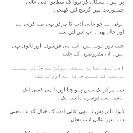
پر ہیں۔ پسکال کزانووا کے مطابق ادبی عالی
جمہوریت میں گرینج لئن کھنچی
ہوئی ہے جو عالی ادب کا مرکز بھی طے کرتی ہے
اور حال بھی۔ آپ اس لئن سے
جتنے دور ہوتے ہیں، اتنے ہی فرسودہ اور ثانوی بھی
ہیں۔ ان مفروضوں کے چلتے
ادب میں نیاپن ہمیشہ مرکز سے چل کر ہمیشہ
ہاشیہ تک پہنچ جاتا ہے اور ہاشیہ
سے مرکز تک نہیں پہونچتا اور نا ہی کسی ایک
ہاشیہ سے دوسرے ہاشیہ تک۔
ڈیوڈ دامروش نے بھی عالی ادب کے خیال کو نئے معنی
دئے ہیں: عالی ادب بحال