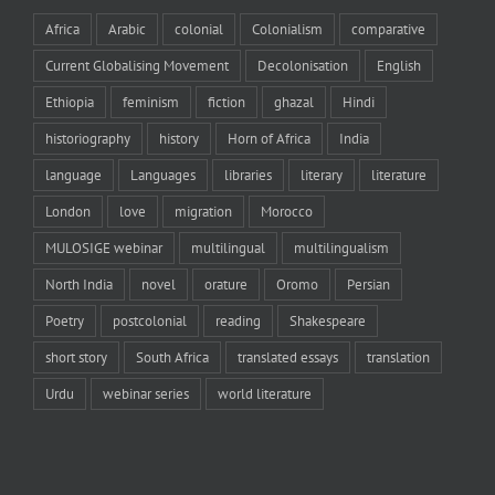
Africa
Arabic
colonial
Colonialism
comparative
Current Globalising Movement
Decolonisation
English
Ethiopia
feminism
fiction
ghazal
Hindi
historiography
history
Horn of Africa
India
language
Languages
libraries
literary
literature
London
love
migration
Morocco
MULOSIGE webinar
multilingual
multilingualism
North India
novel
orature
Oromo
Persian
Poetry
postcolonial
reading
Shakespeare
short story
South Africa
translated essays
translation
Urdu
webinar series
world literature