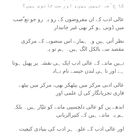
کا ح ّصہ نہیں ہیں، اور سب ثانوی ہیں؟
عالی ادب کے ان مفروضوں کے رو بہ رو جو تع ّصب
میں ڈوبی ہو کر بھی غیر جانبدار
نظر آتی ہیں وہ ہمارے اس منصوبے کے مرکزی
مقصد سے بالکل الگ ہیں۔ ہم تو یہ
نہیں مانتے کے عالی ادب ایک ہی نقشہ پر پھیل ہوتا
ہے اور نا ہی لندن جیسے نام نہاد
عالی ادبی مرکز میں بیٹھکر بھی، مرکز میں بیٹھے
قاری تجزیانگار کی ل علمی اور
اندھے پن کو عالی دلچسپی ماننے کو تئیّار ہیں۔ بلکہ
ہم یہ مانتے ہیں کے کثیرالزبانی
اور عالی ادب کے علوہ ہر ادب کی بنیادی کیفیت