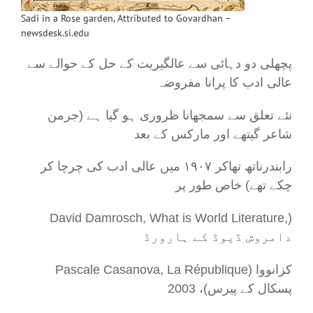
Sadi in a Rose garden, Attributed to Govardhan –
newsdesk.si.edu
پچھلی دو دہائی سے عالگیریت کے حل کے حوالے سے
عالی ادب کا پرانا مفروضہ
نئے تعلق سے سمجھانا ظروری ہو گیا ہے (جرمن
شاعر گیتھے اور مارکس کے بعد
رابندرناتھ تھاکر ۱۹۰۷ میں عالی ادب کی چرچا کر
چکے تھے) خاص طور پر
David Damrosch, What is World Literature,)
دامروش ڈیوڈ کے ہارورڈ
Pascale Casanova, La République) کزانووا
پسکال کے پیرس)، 2003