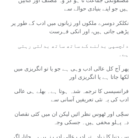
مصنفوںکی جماعت نا ہو کر وہ مصنف اور کتابیں
ہیں جو اپنے بنیادی حوالے سے
نکلکر دوسرے ملکوں اور زبانوں میں ادب کے طور پر
پڑھی جاتی ہیں، اور انکی فہرست
دلچسپی بدلنے کے ساتھ ساتھ بدلتی رہتی
ہے۔
پھر آج کل عالی ادب وہی ہے جو یا تو انگریزی میں
لکھا جاتا ہے یا انگریزی اور
فرانسیسی کا ترجمہ شدہ ہوتا ہے۔ بھلے ہی عالی
ادب کی یہ نئی تعریفیں آسانی سے
سچّی اور ٹھوس نظر ائیں لیکن ان میں کئی نقصان
دہ پہلو مخفی ہیں۔ جسکی وجہ
سے دنیا کا زیادہ تر ادب عالی ادب نہیں رہ جاتا، اگر