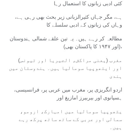
کئی ادبی زبانوں کا استعمال رہا
ہے، مگر جہاں کثیرالزبانی زیر بحث بھی رہی ہے،
وہاں کی زبانوں کے ادبی سلسلے کا
مطالعہ کر رہے ہیں۔ یہ تین علقے شمالی ہندوستان
(اور ۱۹۴۷ کا پاکستان بھی)،
مغرب (یعنی مراکش، الجیریا اور تیونس)
اور ایتھوپیا سومالیا ہیں۔ ہندوستان میں
ہندی
اردو انگریزی پر، مغرب میں عربی پر، فرانسیسی،
ہسپانوی اور بیربیرز امازیغ اور
یتھوپیا سومالیا میں امہارک، ارومو،
سمالی اور عربی کے ساتھ ساتھ پرکھ رہے
ہیں۔