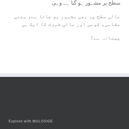
سطح پر مشہور ہو گیا ہے وہی
عالی سطح پر بھی مشہور ہو جاتا ہے، یعنی
مقامی، قومی اور عالی شہرت کا ایک ہی
پیمانہ ہے؟
Explore with MULOSIGE