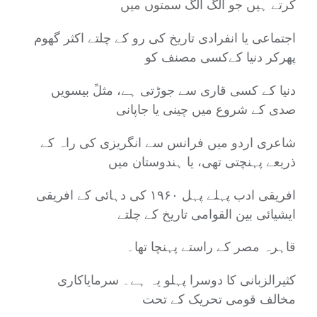
کرتے ہیں جو الگ الگ سمتوں میں
اجتماعی یا انفرادی تاریخ کی رو کے چلتے اکثر گھوم
پھرکر دنیا کےکسی مصنف کو
دنیا کے کسی قاری سے جوڑتی ہے، مثلً بیسویں
صدی کے شروع میں چینی یا جاپانی
شاعری اردو میں فرانس سے انگریزی کی راہ کے
ذریعے پہنچتی تھی، یا ہندوستان میں
افریقی ادب پہلے پہل ۱۹۶۰ کی دہائی کے افریقی
ایشیائی بین القوامی تاریخ کے چلتے
قاہرہ مصر کے راستے پہنچا تھا۔
کثیرالزبانی کا دوسرا پہلو یہ ہے۔ سرمایاکاری
مخالف قومی تحریک کے تحت